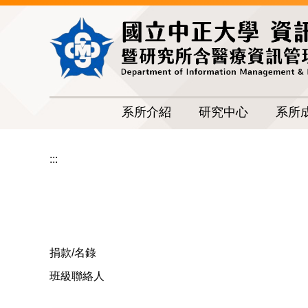
跳
到
主
要
內
容
區
系所介紹
研究中心
系所
:::
捐款/名錄
班級聯絡人