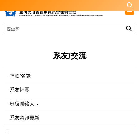
跳
到
主
要
內
容
區
系友/交流
捐款/名錄
系友社團
班級聯絡人
系友資訊更新
:::