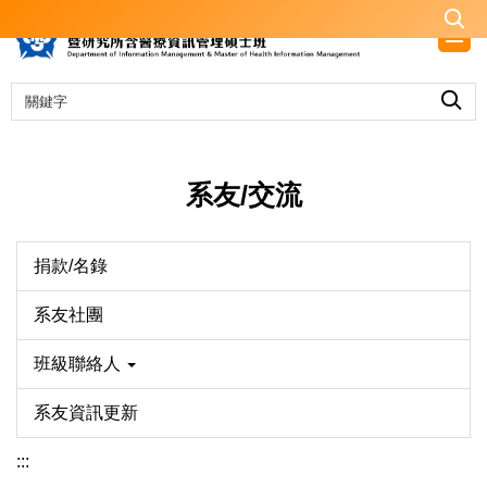
跳
到
主
要
內
容
區
系友/交流
捐款/名錄
系友社團
班級聯絡人
系友資訊更新
:::