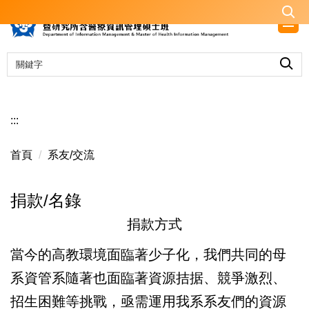
跳
到
主
要
內
容
區
:::
首頁
系友/交流
捐款/名錄
捐款方式
當今的高教環境面臨著少子化，我們共同的母
系資管系隨著也面臨著資源拮据、競爭激烈、
招生困難等挑戰，亟需運用我系系友們的資源